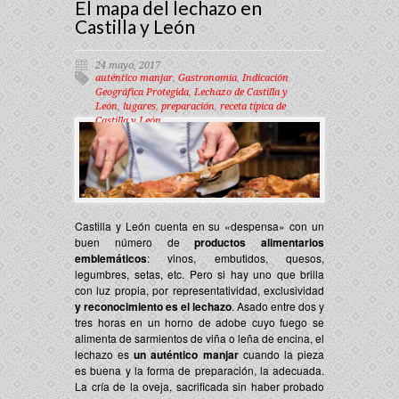
El mapa del lechazo en
Castilla y León
24 mayo, 2017
auténtico manjar
,
Gastronomía
,
Indicación
Geográfica Protegida
,
Lechazo de Castilla y
León
,
lugares
,
preparación
,
receta típica de
Castilla y León
Castilla y León cuenta en su «despensa» con un
buen número de
productos alimentarios
emblemáticos
: vinos, embutidos, quesos,
legumbres, setas, etc. Pero si hay uno que brilla
con luz propia, por representatividad, exclusividad
y reconocimiento es el lechazo
. Asado entre dos y
tres horas en un horno de adobe cuyo fuego se
alimenta de sarmientos de viña o leña de encina, el
lechazo es
un auténtico manjar
cuando la pieza
es buena y la forma de preparación, la adecuada.
La cría de la oveja, sacrificada sin haber probado