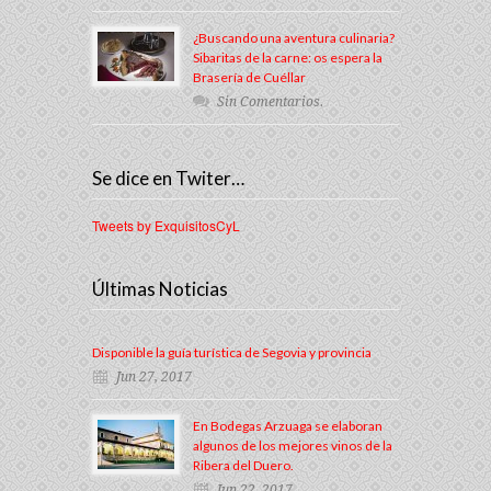
¿Buscando una aventura culinaria?
Sibaritas de la carne: os espera la
Brasería de Cuéllar
Sin Comentarios.
Se dice en Twiter…
Tweets by ExquisitosCyL
Últimas Noticias
Disponible la guía turística de Segovia y provincia
Jun 27, 2017
En Bodegas Arzuaga se elaboran
algunos de los mejores vinos de la
Ribera del Duero.
Jun 22, 2017