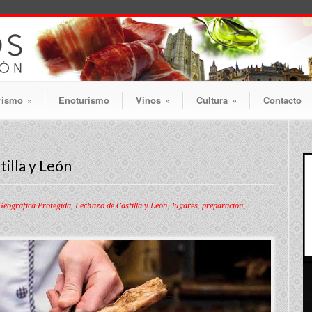
rismo
»
Enoturismo
Vinos
»
Cultura
»
Contacto
tilla y León
Geográfica Protegida
,
Lechazo de Castilla y León
,
lugares
,
preparación
,