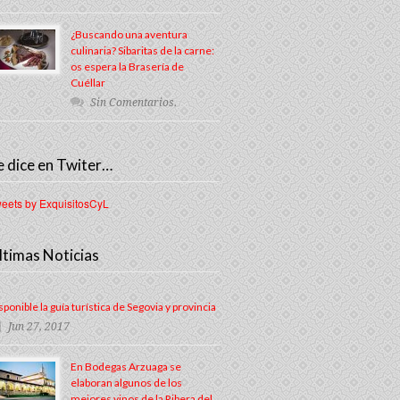
¿Buscando una aventura
culinaria? Sibaritas de la carne:
os espera la Brasería de
Cuéllar
Sin Comentarios.
e dice en Twiter…
eets by ExquisitosCyL
ltimas Noticias
sponible la guía turística de Segovia y provincia
Jun 27, 2017
En Bodegas Arzuaga se
elaboran algunos de los
mejores vinos de la Ribera del