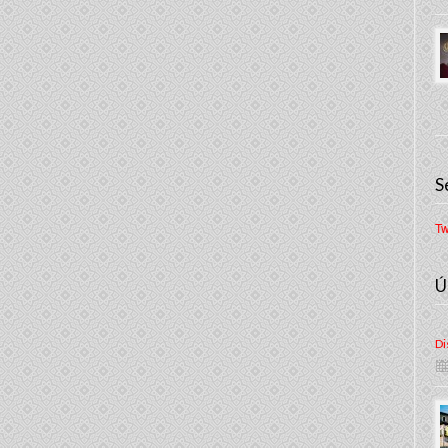
S
Tw
Ú
Di