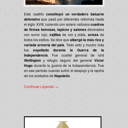
Este castillo
constituyó un verdadero baluarte
defensivo
que pasó por diferentes reformas hasta
el siglo XVIII, luciendo con solera valiosos
cuadros
de firmas famosas, tapices y salones
decorados
con sumo lujo,
vajillas
de oro y plata,
armas
de
todos los estilos. Se dice que
albergó la más rica y
variada armería del país
. Todo esto y mucho más
fue
expoliado durante la Guerra de la
Independencia
. Fue cuartel general de lord
Wellington
y refugio seguro del general
Víctor
Hugo
durante la guerra de la Independencia. Fue
en ese período cuando sufrió el despojo y la rapiña
de los soldados de
Napoleón
.
Continuar Leyendo →