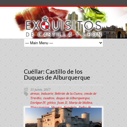
Cuéllar: Castillo de los
Duques de Alburquerque
15 junio, 2017
armas
,
baluarte
,
Beltrán de la Cueva
,
conde de
Treviño
,
cuadros
,
duque de Alburquerque
,
Enrique IV
,
gótico
,
Juan II
,
María de Molina
,
Monumentos
,
Museos
,
Napoleón
,
Pedro de
Manrique
,
renacentista
,
salones
,
Segovia
,
siglo
XVI
,
tapices
,
Victor Hugo
,
Wellington