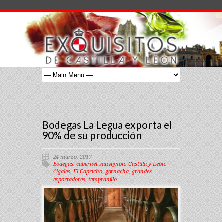
Bodegas La Legua exporta el
90% de su producción
24 marzo, 2017
Bodegas
,
cabernet sauvignon
,
Castilla y León
,
Cigales
,
El Capricho
,
garnacha
,
grandes
exportadores
,
tempranillo