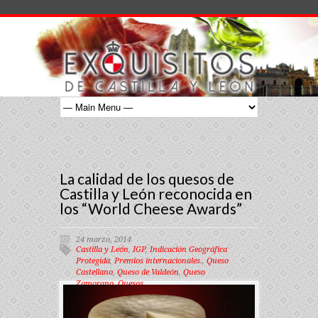
La calidad de los quesos de
Castilla y León reconocida en
los “World Cheese Awards”
24 marzo, 2014
Castilla y León
,
IGP
,
Indicación Geográfica
Protegida
,
Premios internacionales.
,
Queso
Castellano
,
Queso de Valdeón
,
Queso
Zamorano
,
Quesos