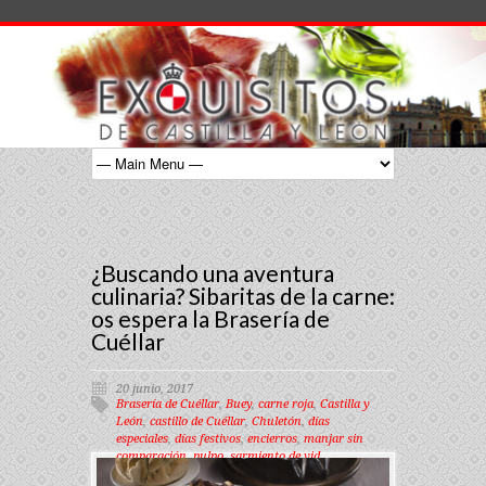
¿Buscando una aventura
culinaria? Sibaritas de la carne:
os espera la Brasería de
Cuéllar
20 junio, 2017
Brasería de Cuéllar
,
Buey
,
carne roja
,
Castilla y
León
,
castillo de Cuéllar
,
Chuletón
,
días
especiales
,
días festivos
,
encierros
,
manjar sin
comparación
,
pulpo
,
sarmiento de vid