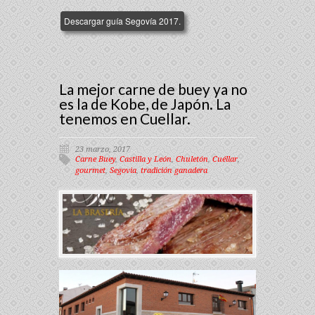
Descargar guía Segovía 2017.
La mejor carne de buey ya no
es la de Kobe, de Japón. La
tenemos en Cuellar.
23 marzo, 2017
Carne Buey
,
Castilla y León
,
Chuletón
,
Cuéllar
,
gourmet
,
Segovia
,
tradición ganadera