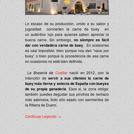
Lo escaso de su producción, unido a su sabor y
jugosidad convierten la carne de buey en
un
auténtico lujo
para quienes saben apreciar la
buena carne. Sin embargo,
no siempre es fácil
dar con verdadera carne de buey
. En ocasiones
es casi imposible: bien porque nos dan “vaca por
buey” o bien porque la procedencia de esa carne
en ocasiones no está bien definida.
La Brasería de
Cuéllar
nació en 2012, con la
intención de
servir a sus clientes la carne de
buey más tierna y selecta de España con bueyes
de su propia ganadería
.
Esos si, la zona obliga:
también puedes degustar sus pinchos de lechazo
más sabrosos, todo ello asado con sarmientos de
la Ribera de Duero.
Continuar Leyendo →