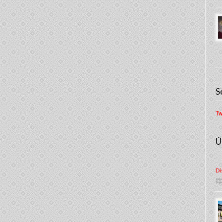
S
Tw
Ú
Di