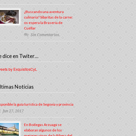
¿Buscando una aventura
culinaria? Sibaritas de la carne:
os espera la Brasería de
Cuéllar
Sin Comentarios.
e dice en Twiter…
eets by ExquisitosCyL
ltimas Noticias
sponible la guía turística de Segovia y provincia
Jun 27, 2017
En Bodegas Arzuaga se
elaboran algunos de los
mejores vinos de la Ribera del