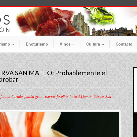
rismo
»
Enoturismo
Vinos
»
Cultura
»
Contacto
ERVA SAN MATEO: Probablemente el
probar
,
Jamón Curado
,
jamón gran reserva
,
Joselito
,
Ruta del jamón ibérico
,
San