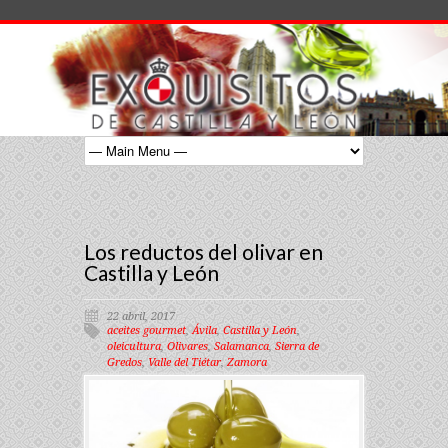
Los reductos del olivar en
Castilla y León
22 abril, 2017
aceites gourmet
,
Ávila
,
Castilla y León
,
oleicultura
,
Olivares
,
Salamanca
,
Sierra de
Gredos
,
Valle del Tiétar
,
Zamora