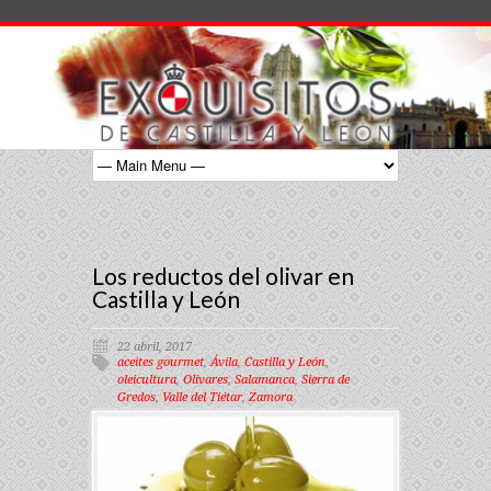
Los reductos del olivar en
Castilla y León
22 abril, 2017
aceites gourmet
,
Ávila
,
Castilla y León
,
oleicultura
,
Olivares
,
Salamanca
,
Sierra de
Gredos
,
Valle del Tiétar
,
Zamora